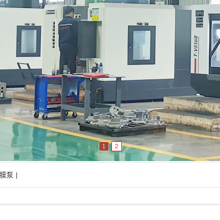
1
2
膜泵
|