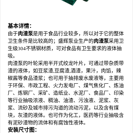
基本详情：
由于
肉渣泵
是用于食品行业较多，所以对于它的整体
卫生条件是比较高的；盛辉泵业生产的
肉渣泵
采用卫
生级304不锈钢材质，可对食品有卫生要求的液体抽
吸。
肉渣泵的叶轮采用半开式绞龙叶片，可通过带杂质带
渣的液体，如豆浆渣,豆腐渣,酒渣，果汁，肉馅，辣
椒酱等食品渣浆；也可用于抽排废水废液等，主要用
于环保、市政工程、火力发电厂、煤气焦化厂、炼油
厂、炼钢厂、采矿、造纸业、水泥厂、食品厂、印染
等行业抽吸浓液、稠油、油渣、污浊液、泥浆、灰
浆、流砂及城市排污沟道的流动污泥，以及含有煤
块，灰渣的液体。也可作为化工，医药等行业抽吸含
有泥砂渣物的流体和有腐蚀性液体。
安装尺寸图：