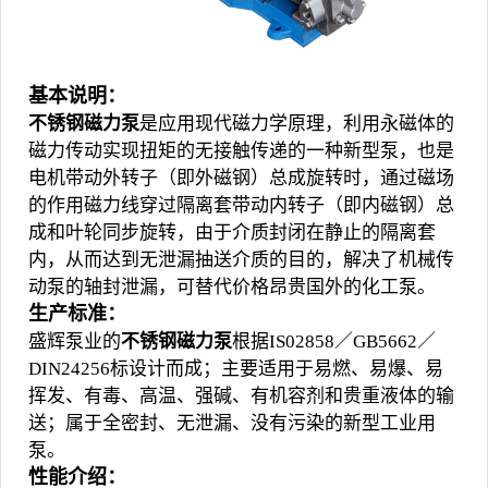
基本说明：
不锈钢磁力泵
是应用现代磁力学原理，利用永磁体的
磁力传动实现扭矩的无接触传递的一种新型泵，也是
电机带动外转子（即外磁钢）总成旋转时，通过磁场
的作用磁力线穿过隔离套带动内转子（即内磁钢）总
成和叶轮同步旋转，由于介质封闭在静止的隔离套
内，从而达到无泄漏抽送介质的目的，解决了机械传
动泵的轴封泄漏，可替代价格昂贵国外的化工泵。
生产标准：
盛辉泵业的
不锈钢磁力泵
根据IS02858／GB5662／
DIN24256标设计而成；主要适用于易燃、易爆、易
挥发、有毒、高温、强碱、有机容剂和贵重液体的输
送；属于全密封、无泄漏、没有污染的新型工业用
泵。
性能介绍：